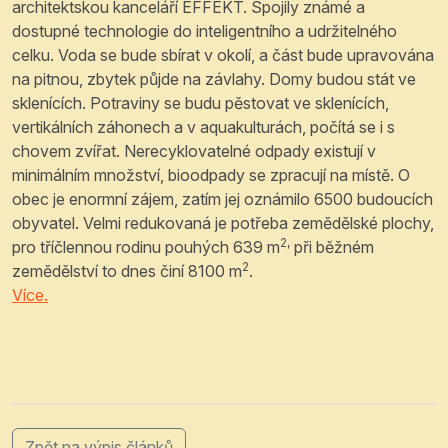
architektskou kanceláří EFFEKT. Spojily známé a
dostupné technologie do inteligentního a udržitelného
celku. Voda se bude sbírat v okolí, a část bude upravována
na pitnou, zbytek půjde na závlahy. Domy budou stát ve
sklenících. Potraviny se budu pěstovat ve sklenících,
vertikálních záhonech a v aquakulturách, počítá se i s
chovem zvířat. Nerecyklovatelné odpady existují v
minimálním množství, bioodpady se zpracují na místě. O
obec je enormní zájem, zatím jej oznámilo 6500 budoucích
obyvatel. Velmi redukovaná je potřeba zemědělské plochy,
2,
pro tříčlennou rodinu pouhých 639 m
při běžném
2
zemědělství to dnes činí 8100 m
.
Více.
Zpět na výpis článků