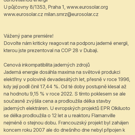
U půjčovny 8/1353, Praha 1, www.eurosolar.org
www.eurosolar.cz milan.smrz@eurosolar.cz
Vážený pane premiére!
Dovolte nám kriticky reagovat na podporu jaderné energii,
kterou jste prezentoval na COP 28 v Dubaji.
Cenová inkompatibilita jaderných zdrojů
Jaderná energie dosáhla maxima na světové produkci
elektřiny v polovině devadesátých let, přesně v roce 1996,
kdy její podíl činil 17,44 %. Od té doby postupně klesal až
na hodnotu 9,15 % v roce 2022. S tímto poklesem se ale
současně zvýšila cena a prodloužila délka stavby
jaderných elektráren. U evropských projektů EPR Olkiluoto
se délka prodloužila o 12 let a u reaktoru Flamanville
nejméně o stejnou dobu. Francouzský projekt byl zahájen
koncem roku 2007 ale do dnešního dne nebyl připojen k