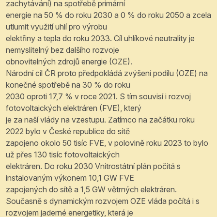
zachytávání) na spotřebě primární
energie na 50 % do roku 2030 a 0 % do roku 2050 a zcela
utlumit využití uhlí pro výrobu
elektřiny a tepla do roku 2033. Cíl uhlíkové neutrality je
nemyslitelný bez dalšího rozvoje
obnovitelných zdrojů energie (OZE).
Národní cíl ČR proto předpokládá zvýšení podílu (OZE) na
konečné spotřebě na 30 % do roku
2030 oproti 17,7 % v roce 2021. S tím souvisí i rozvoj
fotovoltaických elektráren (FVE), který
je za naší vlády na vzestupu. Zatímco na začátku roku
2022 bylo v České republice do sítě
zapojeno okolo 50 tisíc FVE, v polovině roku 2023 to bylo
už přes 130 tisíc fotovoltaických
elektráren. Do roku 2030 Vnitrostátní plán počítá s
instalovaným výkonem 10,1 GW FVE
zapojených do sítě a 1,5 GW větrných elektráren.
Současně s dynamickým rozvojem OZE vláda počítá i s
rozvojem jaderné energetiky, která je