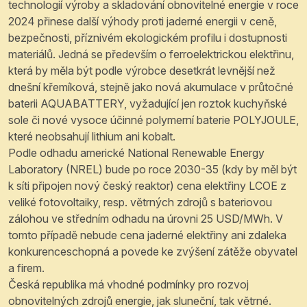
technologií výroby a skladování obnovitelné energie v roce
2024 přinese další výhody proti jaderné energii v ceně,
bezpečnosti, příznivém ekologickém profilu i dostupnosti
materiálů. Jedná se především o ferroelektrickou elektřinu,
která by měla být podle výrobce desetkrát levnější než
dnešní křemíková, stejně jako nová akumulace v průtočné
baterii AQUABATTERY, vyžadující jen roztok kuchyňské
sole či nové vysoce účinné polymerní baterie POLYJOULE,
které neobsahují lithium ani kobalt.
Podle odhadu americké National Renewable Energy
Laboratory (NREL) bude po roce 2030-35 (kdy by měl být
k síti připojen nový český reaktor) cena elektřiny LCOE z
veliké fotovoltaiky, resp. větrných zdrojů s bateriovou
zálohou ve středním odhadu na úrovni 25 USD/MWh. V
tomto případě nebude cena jaderné elektřiny ani zdaleka
konkurenceschopná a povede ke zvýšení zátěže obyvatel
a firem.
Česká republika má vhodné podmínky pro rozvoj
obnovitelných zdrojů energie, jak sluneční, tak větrné.