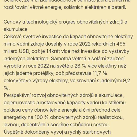
rozšiřování větrné energie, solárních elektráren a baterií.
Cenový a technologický progres obnovitelných zdrojů a
akumulace
Celkové světové investice do kapacit obnovitelné elektřiny
mimo vodní zdroje dosáhly v roce 2022 rekordních 495
miliard USD, což je 14krát více než investice do výstavby
jaderných elektráren. Samotná větrná a solární zařízení
vyrobila v roce 2022 na světě o 28 % více elektřiny než
jejich jaderné protějšky, což představuje 11,7 %
celosvětové výroby elektřiny, ve srovnání s jadernými 9,2
%.
Perspektivní rozvoj obnovitelných zdrojů a akumulace,
objem investic a instalované kapacity vedou ke stálému
poklesu ceny obnovitelné energie a činí přechod celé
energetiky na 100 % obnovitelných zdrojů realistickou,
levnou, decentrální a sociálně schůdnou cestou.
Úspěšně dokončený vývoj a rychlý start nových