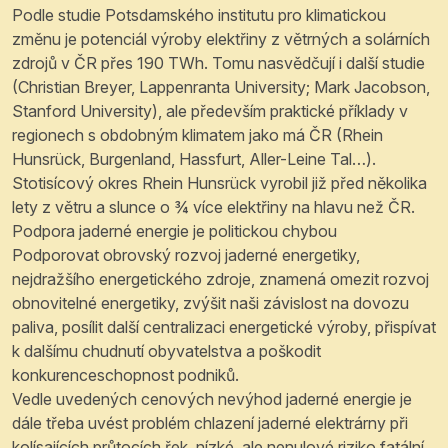
Podle studie Potsdamského institutu pro klimatickou
změnu je potenciál výroby elektřiny z větrných a solárních
zdrojů v ČR přes 190 TWh. Tomu nasvědčují i další studie
(Christian Breyer, Lappenranta University; Mark Jacobson,
Stanford University), ale především praktické příklady v
regionech s obdobným klimatem jako má ČR (Rhein
Hunsrück, Burgenland, Hassfurt, Aller-Leine Tal…).
Stotisícový okres Rhein Hunsrück vyrobil již před několika
lety z větru a slunce o ¾ více elektřiny na hlavu než ČR.
Podpora jaderné energie je politickou chybou
Podporovat obrovský rozvoj jaderné energetiky,
nejdražšího energetického zdroje, znamená omezit rozvoj
obnovitelné energetiky, zvýšit naši závislost na dovozu
paliva, posílit další centralizaci energetické výroby, přispívat
k dalšímu chudnutí obyvatelstva a poškodit
konkurenceschopnost podniků.
Vedle uvedených cenových nevýhod jaderné energie je
dále třeba uvést problém chlazení jaderné elektrárny při
kolísajících průtocích řek, nízké, ale nenulové riziko fatální