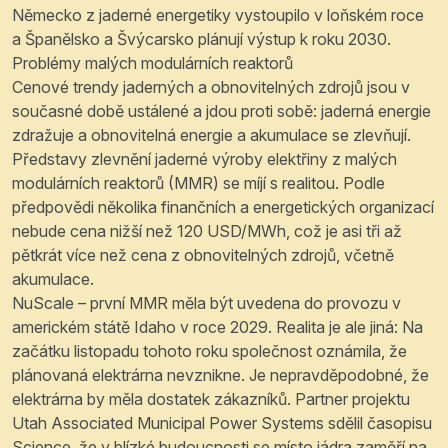
Německo z jaderné energetiky vystoupilo v loňském roce
a Španělsko a Švýcarsko plánují výstup k roku 2030.
Problémy malých modulárních reaktorů
Cenové trendy jaderných a obnovitelných zdrojů jsou v
současné době ustálené a jdou proti sobě: jaderná energie
zdražuje a obnovitelná energie a akumulace se zlevňují.
Představy zlevnění jaderné výroby elektřiny z malých
modulárních reaktorů (MMR) se míjí s realitou. Podle
předpovědi několika finančních a energetických organizací
nebude cena nižší než 120 USD/MWh, což je asi tři až
pětkrát více než cena z obnovitelných zdrojů, včetně
akumulace.
NuScale – první MMR měla být uvedena do provozu v
americkém státě Idaho v roce 2029. Realita je ale jiná: Na
začátku listopadu tohoto roku společnost oznámila, že
plánovaná elektrárna nevznikne. Je nepravděpodobné, že
elektrárna by měla dostatek zákazníků. Partner projektu
Utah Associated Municipal Power Systems sdělil časopisu
Science, že v blízké budoucnosti se místo jádra zaměří na