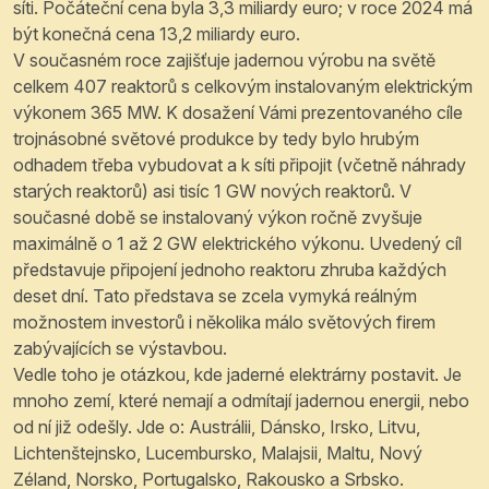
síti. Počáteční cena byla 3,3 miliardy euro; v roce 2024 má
být konečná cena 13,2 miliardy euro.
V současném roce zajišťuje jadernou výrobu na světě
celkem 407 reaktorů s celkovým instalovaným elektrickým
výkonem 365 MW. K dosažení Vámi prezentovaného cíle
trojnásobné světové produkce by tedy bylo hrubým
odhadem třeba vybudovat a k síti připojit (včetně náhrady
starých reaktorů) asi tisíc 1 GW nových reaktorů. V
současné době se instalovaný výkon ročně zvyšuje
maximálně o 1 až 2 GW elektrického výkonu. Uvedený cíl
představuje připojení jednoho reaktoru zhruba každých
deset dní. Tato představa se zcela vymyká reálným
možnostem investorů i několika málo světových firem
zabývajících se výstavbou.
Vedle toho je otázkou, kde jaderné elektrárny postavit. Je
mnoho zemí, které nemají a odmítají jadernou energii, nebo
od ní již odešly. Jde o: Austrálii, Dánsko, Irsko, Litvu,
Lichtenštejnsko, Lucembursko, Malajsii, Maltu, Nový
Zéland, Norsko, Portugalsko, Rakousko a Srbsko.